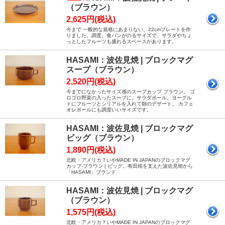
（ブラウン）
2,625円(税込)
今まで 一般的な規格にあまりない、22cmプレートを作
りました。調度、食パンがのるサイズで、サラダやちょ
っとしたフルーツも盛れるスペースがあります。
HASAMI：波佐見焼 | ブロックマグ
スープ（ブラウン）
2,520円(税込)
今までになかったサイズ感のスープカップ ブラウン。 ゴ
ロゴロ野菜の入ったスープに、サラダボール。ヨーグル
トにフルーツとシリアルを入れて朝のデザート。 カフェ
オレボールにも調度いいサイズです。
HASAMI：波佐見焼 | ブロックマグ
ビッグ（ブラウン）
1,890円(税込)
北欧・アメリカ？いやMADE IN JAPANのブロックマグ
カップ-ブラウン | ビッグ。有田焼を支えた波佐見焼から
「HASAMI」ブランド
HASAMI：波佐見焼 | ブロックマグ
（ブラウン）
1,575円(税込)
北欧・アメリカ？いやMADE IN JAPANのブロックマグ