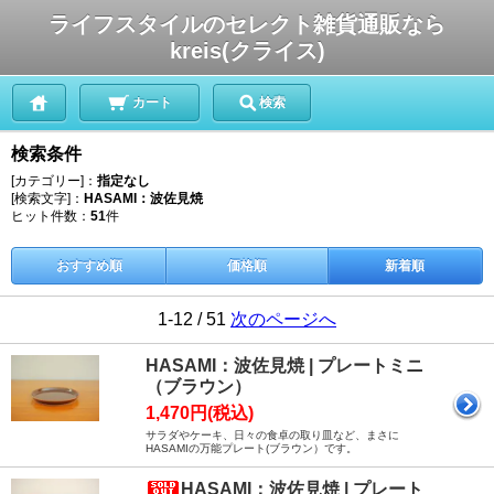
ライフスタイルのセレクト雑貨通販なら
kreis(クライス)
カート
検索
検索条件
[カテゴリー]：
指定なし
[検索文字]：
HASAMI：波佐見焼
ヒット件数：
51
件
おすすめ順
価格順
新着順
1-12 / 51
次のページへ
HASAMI：波佐見焼 | プレートミニ
（ブラウン）
1,470円(税込)
サラダやケーキ、日々の食卓の取り皿など、まさに
HASAMIの万能プレート(ブラウン）です。
HASAMI：波佐見焼 | プレート