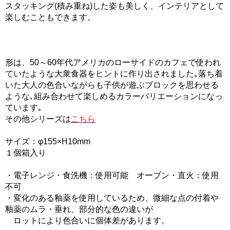
スタッキング(積み重ね)した姿も美しく、インテリアとして
楽しむこともできます。
形は、50～60年代アメリカのローサイドのカフェで使われ
ていたような大衆食器をヒントに作り出されました｡落ち着
いた大人の色合いながらも子供が遊ぶブロックを思わせる
ような､組み合わせて楽しめるカラーバリエーションになっ
ています｡
その他シリーズは
こちら
サイズ：φ155×H10mm
１個箱入り
・電子レンジ・食洗機：使用可能 オーブン・直火：使用
不可
・変化のある釉薬を使用しているため、微細な点の付着や
釉薬のムラ・垂れ、部分的な色の違いが
ロットにより色合いに個体差があります。