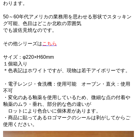
わります。
50～60年代アメリカの業務用を思わせる形状でスタッキン
グ可能、色目はどこか北欧の雰囲気
でも波佐見焼なのです。
その他シリーズは
こちら
サイズ：φ220×H60mm
１個箱入り
＊色表記はホワイトですが、現物は若干アイボリーです。
・電子レンジ・食洗機：使用可能 オーブン・直火：使用
不可
・変化のある釉薬を使用しているため、微細な点の付着や
釉薬のムラ・垂れ、部分的な色の違いが
ロットにより色合いに個体差があります。
・商品に貼ってあるロゴマークのシールは剥がしてからご
使用ください。