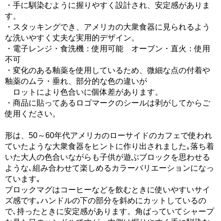
・手に馴染むように握りやすく設計され、安定感がありま
す。
・スタッキングでき、アメリカの大衆食器に見られるよう
な洗いやすく丈夫な実用的デザイン。
・電子レンジ・食洗機：使用可能 オーブン・直火：使用
不可
・変化のある釉薬を使用しているため、微細な点の付着や
釉薬のムラ・垂れ、部分的な色の違いが
ロットにより色合いに個体差があります。
・商品に貼ってあるロゴマークのシールは剥がしてからご
使用ください。
形は、50～60年代アメリカのローサイドのカフェで使われ
ていたような大衆食器をヒントに作り出されました｡落ち着
いた大人の色合いながらも子供が遊ぶブロックを思わせる
ような､組み合わせて楽しめるカラーバリエーションになっ
ています｡
ブロックマグはコーヒーなどを飲むときに使いやすいサイ
ズ感です｡ハンドルの下の部分を斜めにカットしているの
で､持ったときに安定感があります。角ばっていてシャープ