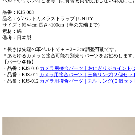
ベルトやリボンなどを専門に有害物質を使用しない環境にこ
品番：KJS-008
品名：ゲバルトカメラストラップ | UNITY
サイズ：幅×4cm,長さ×100cm（革の先端まで）
素材：綿
備考：日本製
＊長さは先端の革ベルトで＋－2～3cm調整可能です。
＊あらゆるカメラと接合可能な別売りパーツをお勧めします
【パーツ各種】
・品番：KJS-010
カメラ用接合パーツ｜おにぎりジョイント(
・品番：KJS-011
カメラ用接合パーツ｜三角リング(２個セッ
・品番：KJS-012
カメラ用接合パーツ｜丸型リング(２個セッ