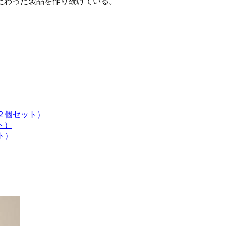
だわった製品を作り続けている。
。
２個セット）
ト）
ト）