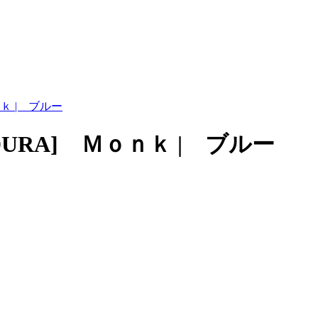
ｎｋ | ブルー
DURA] Ｍｏｎｋ | ブルー