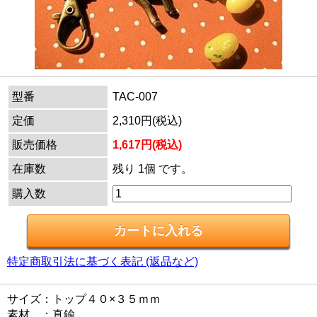
型番
TAC-007
定価
2,310円(税込)
販売価格
1,617円(税込)
在庫数
残り 1個 です。
購入数
特定商取引法に基づく表記 (返品など)
サイズ：トップ４０×３５ｍｍ
素材 ：真鍮