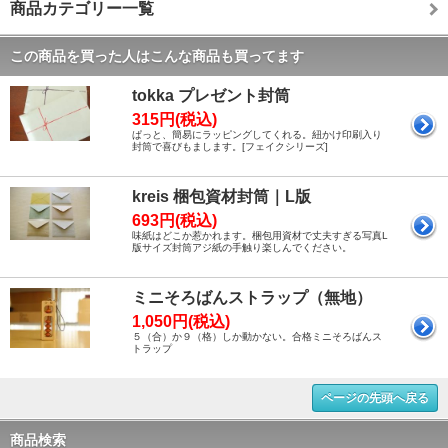
商品カテゴリー一覧
この商品を買った人はこんな商品も買ってます
tokka プレゼント封筒
315円(税込)
ぱっと、簡易にラッピングしてくれる。紐かけ印刷入り
封筒で喜びもまします。[フェイクシリーズ]
kreis 梱包資材封筒｜L版
693円(税込)
味紙はどこか惹かれます。梱包用資材で丈夫すぎる写真L
版サイズ封筒アジ紙の手触り楽しんでください。
ミニそろばんストラップ（無地）
1,050円(税込)
５（合）か９（格）しか動かない。合格ミニそろばんス
トラップ
ページの先頭へ戻る
商品検索