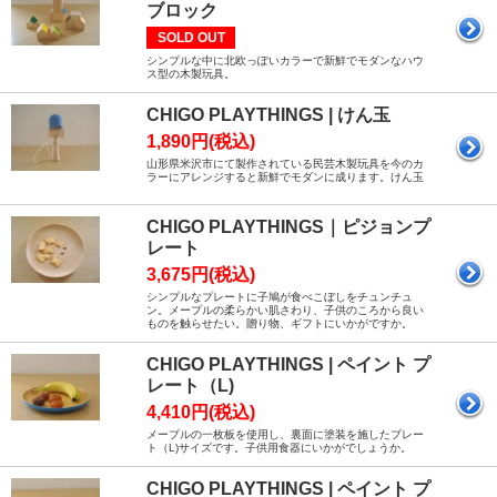
ブロック
SOLD OUT
シンプルな中に北欧っぽいカラーで新鮮でモダンなハウ
ス型の木製玩具。
CHIGO PLAYTHINGS | けん玉
1,890円(税込)
山形県米沢市にて製作されている民芸木製玩具を今のカ
ラーにアレンジすると新鮮でモダンに成ります。けん玉
CHIGO PLAYTHINGS｜ピジョンプ
レート
3,675円(税込)
シンプルなプレートに子鳩が食べこぼしをチュンチュ
ン。メープルの柔らかい肌さわり、子供のころから良い
ものを触らせたい。贈り物、ギフトにいかがですか。
CHIGO PLAYTHINGS | ペイント プ
レート（L)
4,410円(税込)
メープルの一枚板を使用し、裏面に塗装を施したプレー
ト（L)サイズです。子供用食器にいかがでしょうか。
CHIGO PLAYTHINGS | ペイント プ