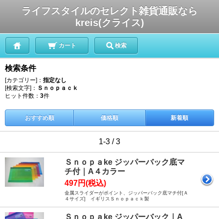
ライフスタイルのセレクト雑貨通販なら
kreis(クライス)
カート
検索
検索条件
[カテゴリー]：
指定なし
[検索文字]：
Ｓｎｏｐａｃｋ
ヒット件数：
3
件
おすすめ順
価格順
新着順
1-3 / 3
Ｓｎｏｐａke ジッパーバック底マ
チ付｜A４カラー
497円(税込)
金属スライダーがポイント、ジッパーバック底マチ付[Ａ
４サイズ] イギリスＳｎｏｐａｃｋ製
Ｓｎｏｐａke ジッパーバック｜A